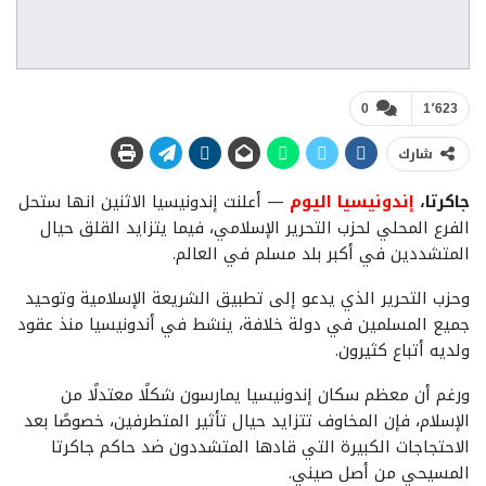
0
1٬623
شارك
جاكرتا،
إندونيسيا اليوم
— أعلنت إندونيسيا الاثنين انها ستحل
الفرع المحلي لحزب التحرير الإسلامي، فيما يتزايد القلق حيال
المتشددين في أكبر بلد مسلم في العالم.
وحزب التحرير الذي يدعو إلى تطبيق الشريعة الإسلامية وتوحيد
جميع المسلمين في دولة خلافة، ينشط في أندونيسيا منذ عقود
ولديه أتباع كثيرون.
ورغم أن معظم سكان إندونيسيا يمارسون شكلًا معتدلًا من
الإسلام، فإن المخاوف تتزايد حيال تأثير المتطرفين، خصوصًا بعد
الاحتجاجات الكبيرة التي قادها المتشددون ضد حاكم جاكرتا
المسيحي من أصل صيني.