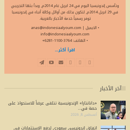
وتأسس إندونيسيا اليوم في 24 ابريل عام 2014م, وبدأ بثها التجريبي
في 29 ابريل 2014م, لتكون بذلك من أوائل وكالة أنباء في إندونيسيا
توفر رسمياً خدمة الأخبار بالعربية.
• الايميل
|
anas@indonesiaalyoum.com
info@indonesiaalyoum.com
• الهاتف: 3764-1100-6281+
اقرأ أكثر...
آخر الأخبار
«دانانتارا» الإندونيسية تتلقى عرضاً للاستحواذ على
حصة في…
أغسطس 8, 2026
اتفاق إندونيسي سعودي لدفع الاستثمارات في