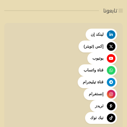
تابعونا
لينكد إن
إكس (تويتر)
يوتيوب
قناة واتساب
قناة تيليجرام
إنستغرام
ثريدز
تيك توك