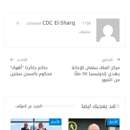
CDC El-Sharq
1728 المشاركات
0
تعليقات
السابق
القادم
مركز الملك سلمان للإغاثة
حاكم جاكرتا “أهوك”
يهدي إندونيسيا 50 طنًا
محكوم بالسجن سنتين
من التمور
قد يعجبك ايضا
المزيد عن المؤلف
الأخبار
الأخبار