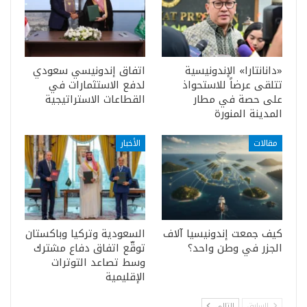
«دانانتارا» الإندونيسية
اتفاق إندونيسي سعودي
تتلقى عرضاً للاستحواذ
لدفع الاستثمارات في
على حصة في مطار
القطاعات الاستراتيجية
المدينة المنورة
مقالات
الأخبار
كيف جمعت إندونيسيا آلاف
السعودية وتركيا وباكستان
الجزر في وطن واحد؟
توقّع اتفاق دفاع مشترك
وسط تصاعد التوترات
الإقليمية
السابق
التالي