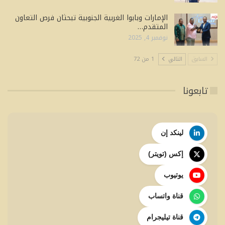
الإمارات وبابوا الغربية الجنوبية تبحثان فرص التعاون
المتقدم…
نوفمبر 4, 2025
السابق
التالي
1 من 72
تابعونا
لينكد إن
إكس (تويتر)
يوتيوب
قناة واتساب
قناة تيليجرام