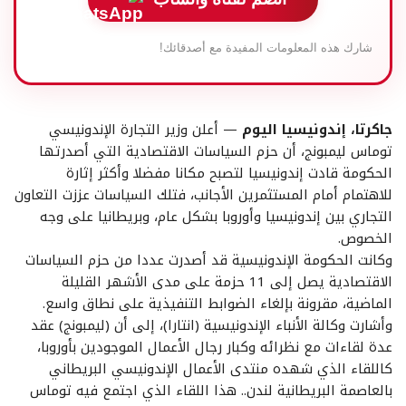
شارك هذه المعلومات المفيدة مع أصدقائك!
جاكرتا، إندونيسيا اليوم
— أعلن وزير التجارة الإندونيسي
توماس ليمبونج، أن حزم السياسات الاقتصادية التي أصدرتها
الحكومة قادت إندونيسيا لتصبح مكانا مفضلا وأكثر إثارة
للاهتمام أمام المستثمرين الأجانب، فتلك السياسات عززت التعاون
التجاري بين إندونيسيا وأوروبا بشكل عام، وبريطانيا على وجه
الخصوص.
وكانت الحكومة الإندونيسية قد أصدرت عددا من حزم السياسات
الاقتصادية يصل إلى 11 حزمة على مدى الأشهر القليلة
الماضية، مقرونة بإلغاء الضوابط التنفيذية على نطاق واسع.
وأشارت وكالة الأنباء الإندونيسية (انتارا)، إلى أن (ليمبونج) عقد
عدة لقاءات مع نظرائه وكبار رجال الأعمال الموجودين بأوروبا،
كاللقاء الذي شهده منتدى الأعمال الإندونيسي البريطاني
بالعاصمة البريطانية لندن.. هذا اللقاء الذي اجتمع فيه توماس