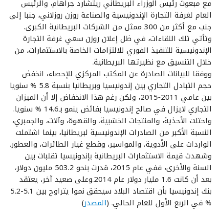
مع مبعوث رئيس الوزراء البريطاني ريتشارد جراهام، والرئيس
العام لغرفة التجارة الإندونيسية والصناعة روزن روزلاني، جنبا إلى
جنب مع أكثر من 300 ممثل من الشركات البريطانية الكبرى.
وتأتي تلك اللقاءات، في ظل إعلان روزن سعي غرفة التجارة
الإندونيسية للتنفيذ الفوري للالتزامات الخاصة بالاستثمارات، من
خلال التنسيق مع نظيرتها البريطانية.
ووفقا للبيانات الصادرة عن المكتب المركزي للإحصاء، انخفض
حجم التبادل التجاري بين إندونيسيا وبريطانيا بنسبة 5.8 % سنويا
بين عامي 2011-2015، ولكن رغم هذا الانخفاض إلا أن الميزان
التجاري لايزال في صالح إندونيسيا بفائض ينمو بـ14.6 % سنويا.
واحتلت الأحذية، والمنتجات الخشبية، والقهوة، وآلات، والجمبري،
النسبة الأكبر من الصادرات الإندونيسية لبريطانيا، بينما اشتملت
الواردات على الأدوية، والمواسير، وقطع غيار الطائرات، والعطور.
وشهدت قيمة الاستثمارات البريطانية بإندونيسيا تقلبات بين
السنة والأخرى، ففي عام 2015، قدرت بنحو 503.2 مليون دولار،
بعد أن كانت 1.6 مليار دولار عام 2014.وعلى صعيد آخر، يعتقد
بنك إندونيسيا بأن اقتصاد البلاد سيحقق نموا يتراوح بين 5.1-5.2
% في الربع الأول للعام الحالي. (
المصدر
)