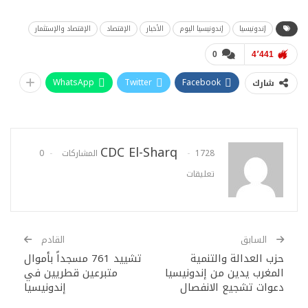
إندونيسيا
إندونيسيا اليوم
الأخبار
الإقتصاد
الإقتصاد والإستثمار
0
4٬441
WhatsApp
Twitter
Facebook
شارك
CDC El-Sharq
1728 المشاركات
0
تعليقات
السابق
القادم
حزب العدالة والتنمية
تشييد 761 مسجداً بأموال
المغرب يدين من إندونيسيا
متبرعين قطريين في
دعوات تشجيع الانفصال
إندونيسيا