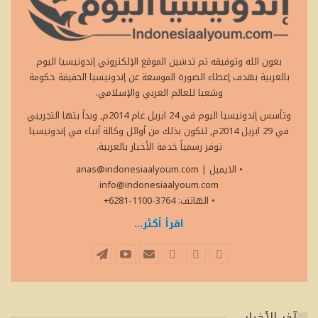
بعون الله وتوفيقه تم تدشين الموقع الإلكتروني إندونيسيا اليوم
بالعربية بهدف إعطاء الصورة الموسعة عن إندونيسيا الحقيقة حكومة
وشعبا للعالم العربي والإسلامي.
وتأسس إندونيسيا اليوم في 24 ابريل عام 2014م, وبدأ بثها التجريبي
في 29 ابريل 2014م, لتكون بذلك من أوائل وكالة أنباء في إندونيسيا
توفر رسمياً خدمة الأخبار بالعربية.
• الايميل
|
anas@indonesiaalyoum.com
info@indonesiaalyoum.com
• الهاتف: 3764-1100-6281+
اقرأ أكثر...
آخر الأخبار