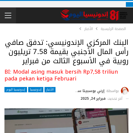
الصفحة الرئيسية
الأخبار
البنك المركزي الإندونيسي: تدفق صافي
رأس المال الأجنبي بقيمة 7.58 تريليون
روبية في الأسبوع الثالث من فبراير
BI: Modal asing masuk bersih Rp7,58 triliun
pada pekan ketiga Februari
الأخبار
إندونيسيا
إندونيسيا اليوم
بواسطة
إرني بوسبيتا ساري
آخر تحديث
فبراير 24, 2025