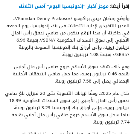
إقرأ أيضا:
موجز أخبار “إندونيسيا اليوم” أمس الثلاثاء
وأوضح رمضان ديني براكوسو //Ramdan Denny Prakoso//،
المدير التنفيذي لإدارة الاتصالات في بنك إندونيسيا، يوم الجمعة
في جاكرتا، أن هذا الرقم يتكون من صافي تدفق رأس المال
الأجنبي إلى سوق السندات الحكومية //SBN// بقيمة 6.96
تريليون روبية، وإلى أوراق بنك إندونيسيا المقومة بالروبية
//SRBI// بقيمة 1.08 تريليون روبية.
ومع ذلك، شهد سوق الأسهم خروج صافي رأس مال أجنبي
بقيمة 0.46 تريليون روبية، مما جعل صافي التدفقات الأجنبية
الإجمالي يصل إلى 7.58 تريليون روبية.
خلال عام 2025، وفقًا لبيانات التسوية حتى 20 فبراير، بلغ صافي
تدفق رأس المال الأجنبي إلى سوق السندات الحكومية 18.99
تريليون روبية، وإلى أوراق بنك إندونيسيا 3.23 تريليون روبية،
بينما سجل سوق الأسهم خروج صافي رأس مال أجنبي بقيمة
7.74 تريليون روبية.