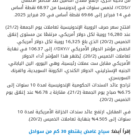
من ناحية أخرى، ارتفع معدل التأمين ضد مخاطر الائتمان
//CDS// لخمس سنوات في إندونيسيا من 68.97 نقطة أساس
في 14 فبراير إلى 69.66 نقطة أساس في 20 فبراير 2025.
افتتح سعر صرف الروبية الإندونيسية تعاملات يوم الجمعة (21/2)
عند 16,280 روبية لكل دولار أمريكي، مرتفعًا عن مستوى إغلاق
الخميس (20/2) الذي بلغ 16,325 روبية لكل دولار أمريكي.
انخفض مؤشر الدولار الأمريكي //DXY// إلى 106.37 في نهاية
تعاملات الخميس (20/2). يُظهر هذا المؤشر أداء الدولار
الأمريكي مقابل ست عملات رئيسية، وهي اليورو، الين الياباني،
الجنيه الإسترليني، الدولار الكندي، الكرونة السويدية، والفرنك
السويسري.
تراجع عائد السندات الحكومية الإندونيسية لمدة 10 سنوات إلى
6.75% صباح يوم الجمعة (21/2)، مقارنة بـ 6.78% عند إغلاق يوم
الخميس (20/2).
في المقابل، ارتفع عائد سندات الخزانة الأمريكية لمدة 10
سنوات إلى 4.505% بنهاية تعاملات الخميس (20/2).
إقرأ أيضا:
سياج غامض يقتطع 30 كم من سواحل