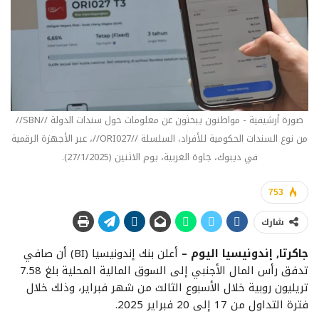
صورة أرشيفية - مواطنون يبحثون عن معلومات حول سندات الدولة //SBN//
من نوع السندات الحكومية للأفراد، السلسلة //ORI027//، عبر الأجهزة الرقمية
في ديبوك، جاوة الغربية، يوم الاثنين (27/1/2025).
753
شارك
جاكرتا, إندونيسيا اليوم –
أعلن بنك إندونيسيا (BI) أن صافي
تدفق رأس المال الأجنبي إلى السوق المالية المحلية بلغ 7.58
تريليون روبية خلال الأسبوع الثالث من شهر فبراير، وذلك خلال
فترة التداول من 17 إلى 20 فبراير 2025.