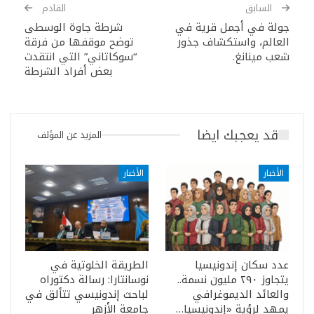
السابق
القادم
جولة في أجمل قرية في
شرطة جاوة الوسطى
العالم، واستكشاف جذور
توضح موقفها من فرقة
شعب مينانغ.
“سوكاتاني” التي انتقدت
بعض أفراد الشرطة
قد يعجبك ايضا
المزيد عن المؤلف
الأخبار
الأخبار
عدد سكان إندونيسيا
الطريقة الخلوتية في
يتجاوز ٢٩٠ مليون نسمة..
نوسانتارا: رسالة دكتوراه
والعائد الديموغرافي
لباحث إندونيسي تتألق في
يمهد لرؤية «إندونيسيا…
جامعة الأزهر