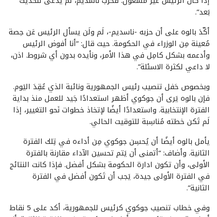
إذا كان الرئيس غير مشغول. فحزب ناسديم، لَم يُدعى للحَديث
بَعد”.
أكّدَ بالوه على أن حزبه -ناسديم-، لَم ولَن يسأل الرئيس عَن حِصة
مُعينة مِن الوزراء في الحكومة. حيث قال: “أنا أفوض الرئيس
وأدعمه بشكل كامِل في هذا الأمر، ونأيده بدون أي شروط. اذن،
لا داعي لكثرة الاسئلة”.
وبخصوص حَفل تنصيب رئيس الجمهورية ونائبة الذي عُقِدَ اليَوم.
فإن بالوه يَرى أن جوكوي أظهر استعدادًا جَيد للعمل منذ بداية
الفترة الإنتخابية. واستعدادًا أيضًا لإتخاذ خطوات نَحو التغيير، إذا
لَم تَكن خطته مُناسِبة للتوقيت الحالي.
يأمل بالوه أيضًا أن يُحسِن جوكوي مِن أداءه في تِلك الفترة
الثانية. وأضاف: “أتمنى أن يَتم تحسين الآداء مقارنة بالفترة
الأولى، وأن تكون ادارة الحكومة بشكل أفضل. فإذا كانت النتائج
في الفترة الأولى جيدة، يَجب أن تَكون أفضل في الفترة
الثانية”.
وفي خطاب تنصيب جوكوي كرئيس للجمهورية، أكد على 5 نقاط