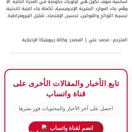
أساسية سَوف تكون هي أولويات حكومته في الفترة الثانية. ألا
وهُم، بناء الموارِد البشرية الإندونيسية، تَكملة بناء البنية التحتية،
تبسيط اللوائح والقوانين، تحسين الإقتصاد، تقليل البيروقراطية.
المترجم : محمد علي | المصدر: وكالة ريبوبليكا الإخبارية
تابع الأخبار والمقالات الأخرى على
قناة واتساب
احصل على آخر الأخبار والمحتويات فور نشرها
انضم لقناة واتساب