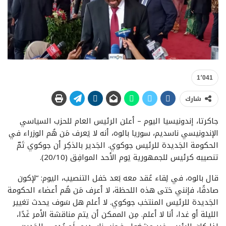
1٬041
شارك
جاكرتا، إندونيسيا اليوم – أعلن الرئيس العام للحزب السياسي
الإندونيسي ناسديم، سوريا بالوه، أنه لا يَعرف مَن هُم الوزراء في
الحكومة الجَديدة للرئيس جوكوي. الجَدير بالذكِر أن جوكوي تَمّ
تنصيبه كرئيس للجمهورية يَوم الأحد الموافِق (20/10).
قال بالوه، في لِقاء عُقد معه بَعد حَفل التنصيب، اليوم: “لإكون
صادقًا، فإنني حَتى هذه اللحظة، لا أعرف مَن هُم أعضاء الحكومة
الجَديدة للرئيس المنتخب جوكوي. لا أعلم هل سَوف يحدث تغيير
الليلة أو غدا، أنا لا أعلم. مِن الممكن أن يتم مناقشة الأمر غَدًا،