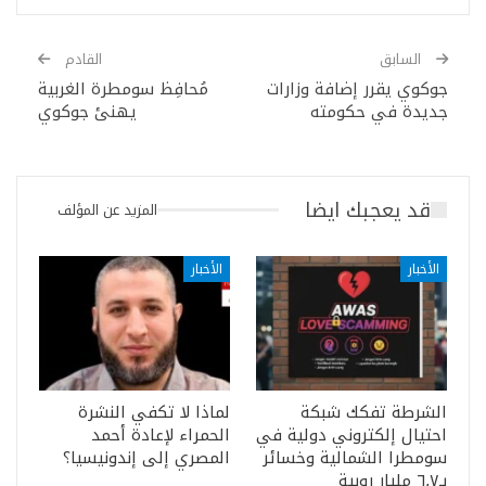
السابق
القادم
جوكوي يقرر إضافة وزارات
مُحافِظ سومطرة الغربية
جديدة في حكومته
يهنئ جوكوي
قد يعجبك ايضا
المزيد عن المؤلف
الأخبار
الأخبار
الشرطة تفكك شبكة
لماذا لا تكفي النشرة
احتيال إلكتروني دولية في
الحمراء لإعادة أحمد
سومطرا الشمالية وخسائر
المصري إلى إندونيسيا؟
بـ٦٫٧ مليار روبية