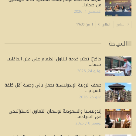
من ضحايا…
أغسطس 4, 2026
السابق
التالي
1 من 1٬630
السياحة
جاكرتا تختبر خدمة لتناول الطعام على متن الحافلات
دعماً…
يوليو 24, 2026
ضعف الروبية الإندونيسية يجعل بالي وجهة أقل كلفة
للسياح…
مايو 25, 2026
إندونيسيا والسعودية توسعان التعاون الاستراتيجي
في السياحة…
نوفمبر 10, 2025