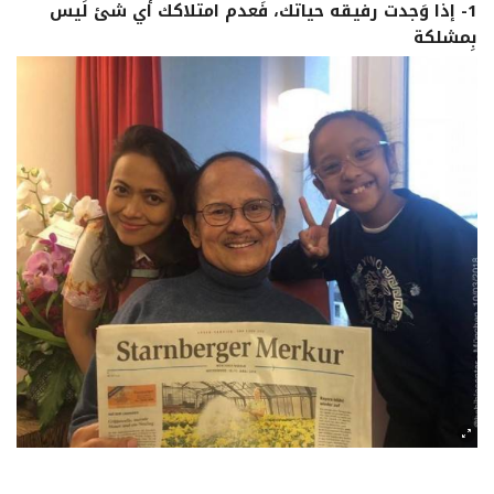
1- إذا وَجدت رفيقه حياتك، فَعدم امتلاكك أي شئ لَيس
بِمشلكة