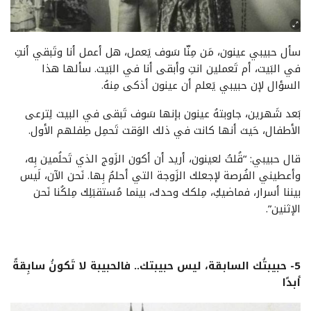
سأل حبيبي عينون، مَن مِنّا سَوف يَعمل، هل أعمل أنا وتَبقي أنتِ
في البَيت، أم تَعملين انتِ وأبقى أنا في البَيت. سألها هذا
السؤال لإن حبيبي يَعلم أن عينون أذكى مِنهُ.
بَعد شَهرين، جاوبتهُ عينون بإنها سَوف تَبقى في البيت لِترعى
الأطفال، حَيث أنها كانت في ذلك الوَقت تَحمِل طِفلهم الأول.
قال حبيبي: “قُلتُ لعينون، أريد أن أكون الزَوج الذي تَحلُمين بِه،
وأعطيني الفُرصة لإجعلك الزَوجة التي أحلمُ بِها. نَحن الآن، لَيس
بيننا أسرار، فماضيكِ، مِلكك وحدك، بينما مُستقبَلِك مِلكُنا نَحن
الإثنين”.
5- حبيبتُك السابقة، ليس حبيبتك.. فالحبيبة لا تَكونُ سابِقةً
أبدًا