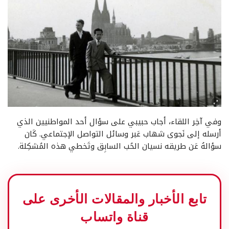
وفي آخِر اللقاء، أجاب حبيبي على سؤال أحد المواطنيين الذي
أرسله إلى نَجوى شهاب عَبر وسائل التواصل الإجتماعي. كَان
سؤالهُ عَن طريقه نسيان الحُب السابِق وتَخطي هذه المُشكِلة.
تابع الأخبار والمقالات الأخرى على
قناة واتساب