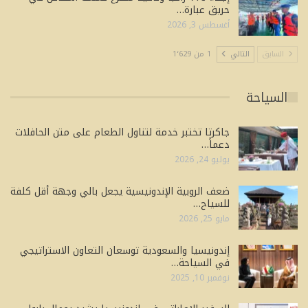
حريق عبارة…
أغسطس 3, 2026
السابق
التالي
1 من 1٬629
السياحة
جاكرتا تختبر خدمة لتناول الطعام على متن الحافلات
دعماً…
يوليو 24, 2026
ضعف الروبية الإندونيسية يجعل بالي وجهة أقل كلفة
للسياح…
مايو 25, 2026
إندونيسيا والسعودية توسعان التعاون الاستراتيجي
في السياحة…
نوفمبر 10, 2025