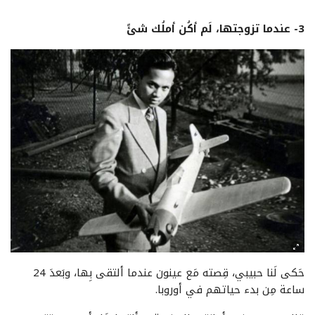
3- عندما تزوجتها، لَم أكُن أملُك شئً
حَكى لَنا حبيبي، قِصته مَع عينون عندما ألتقى بِها، وبَعدَ 24
ساعة مِن بدء حياتهم في أوروبا.