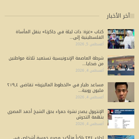
آخر الأخبار
كتاب «غزة: ذات ليلة في جاكرتا» ينقل المأساة
الفلسطينية إلى…
أغسطس 5, 2026
شرطة العاصمة الإندونيسية تستعيد ثلاثة مواطنين
من ضحايا…
أغسطس 4, 2026
مساعد طيار في «الخطوط الماليزية» تقاضى ٢١٩٫٤
مليون روبية…
أغسطس 4, 2026
الإنتربول يصدر نشرة حمراء بحق الشيخ أحمد المصري
بتهمة التحرش
أغسطس 4, 2026
إجلاء ٢٣٤ راكباً وتأكيد مصرع خمسة أشخاص في