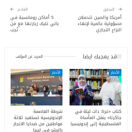
السابق
القادم
أمريكا والصين تتحملان
5 أماكن رومانسية في
مسؤولية عالمية لإنهاء
بالي عَليك زيارتها مَع مَن
النزاع التجاري
تُحِب
قد يعجبك ايضا
المزيد عن المؤلف
الأخبار
الأخبار
كتاب «غزة: ذات ليلة في
شرطة العاصمة
جاكرتا» ينقل المأساة
الإندونيسية تستعيد ثلاثة
الفلسطينية إلى إندونيسيا
مواطنين من ضحايا الاتجار
بالبشر في ليبيا