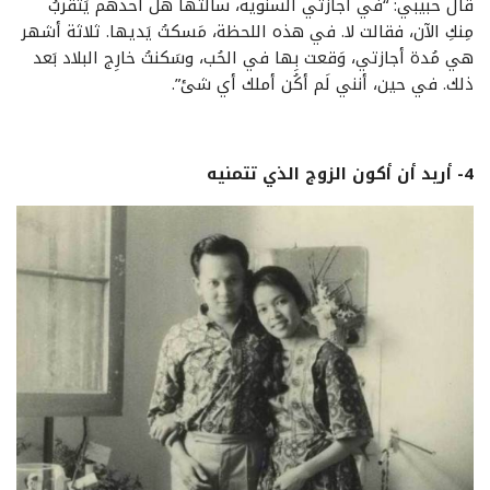
قال حبيبي: “في أجازتي السنوية، سألتها هَل أحدهم يَتقربُ
مِنكِ الآن، فقالت لا. في هذه اللحظة، مَسكتُ يَديها. ثلاثة أشهر
هي مُدة أجازتي، وَقعت بِها في الحُب، وسَكنتُ خارِج البلاد بَعد
ذلك. في حين، أنني لَم أكُن أملك أي شئ”.
4- أريد أن أكون الزوج الذي تتمنيه