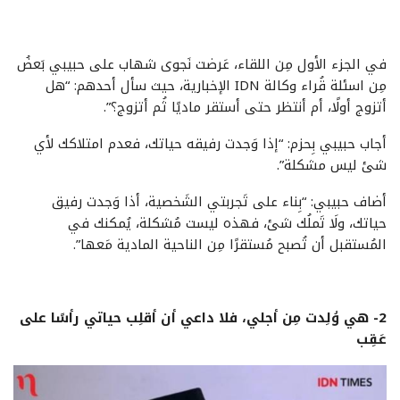
في الجزء الأول مِن اللقاء، عَرضت نَجوى شهاب على حبيبي بَعضُ
مِن اسئلة قُراء وكالة IDN الإخبارية، حيث سأل أحدهم: “هل
أتزوج أولًا، أم أنتظر حتى أستقر ماديًا ثُم أتزوج؟”.
أجاب حبيبي بِحزم: “إذا وَجدت رفيقه حياتك، فعدم امتلاكك لأي
شئ ليس مشكلة”.
أضاف حبيبي: “بِناء على تَجربتي الشَخصية، أذا وَجدت رفيق
حياتك، ولَا تَملُك شئ، فهذه ليست مُشكلة، يُمكنك في
المُستقبل أن تُصبح مُستقرًا مِن الناحية المادية مَعها”.
2- هي وُلِدت مِن أجلي، فلا داعي أن أقلِب حياتي رأسًا على
عَقِب