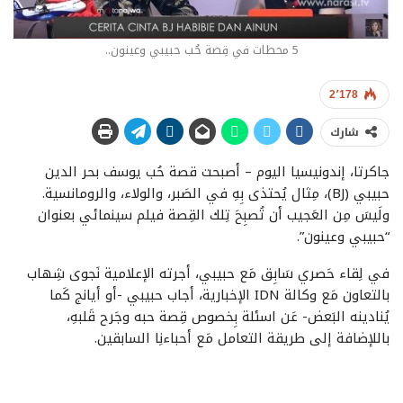
5 محطات في قِصة حُب حبيبي وعينون..
2٬178
شارك
جاكرتا، إندونيسيا اليوم – أصبحت قصة حُب يوسف بحر الدين
حبيبي (BJ)، مِثال يُحتذى بِهِ في الصَبر، والولاء، والرومانسية.
ولَيسَ مِن العَجيب أن تُصبِحَ تِلك القِصة فيلم سينمائي بعنوان
“حبيبي وعينون”.
في لِقاء حَصري سَابِق مَع حبيبي، أجرته الإعلامية نَجوى شِهاب
بالتعاون مَع وكالة IDN الإخبارية، أجاب حبيبي -أو أيانج كَما
يُنادينه البَعض- عَن اسئلة بِخصوص قِصة حبه وجَرح قَلبهِ،
باللإضافة إلى طريقة التعامل مَع أحباءنِا السابقين.