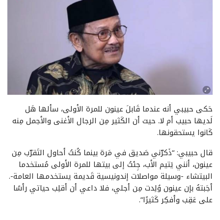
حَكى حبيبي أنه عندما قَابلَ عينون للمرة الأولى، سألها هَل
لَديها حبيب أم لا. حيث أن الكَثير مِن الرجال الأغنى والأجمل مِنه
كَانوا يستحقونها.
قال حبيبي: “ذَكرّني صَديق في مَرة بينما كُنتُ أحاول التَقرّب مِن
عينون، أنني يَتيم الأب، جِئتُ إلى بيتها للمرة الأولى مُستخدما
البيتشاء -وسيلة مواصلات إندونيسية قَديمة يستخدمها العامة-.
أجَبتهُ بإن عينون وُلِدت مِن أجلي، فلا داعي أن أقلِب حياتي رأسًا
على عَقِب وأفكِر كَثيرًا”.