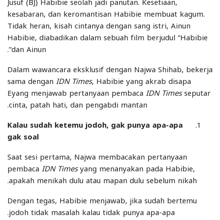
Jusuf (BJ) Habibie seolah jadi panutan. Kesetiaan,
kesabaran, dan keromantisan Habibie membuat kagum.
Tidak heran, kisah cintanya dengan sang istri, Ainun
Habibie, diabadikan dalam sebuah film berjudul “Habibie
dan Ainun”.
Dalam wawancara eksklusif dengan Najwa Shihab, bekerja
sama dengan
IDN Times
, Habibie yang akrab disapa
Eyang menjawab pertanyaan pembaca
IDN Times
seputar
cinta, patah hati, dan pengabdi mantan.
Kalau sudah ketemu jodoh, gak punya apa-apa
gak soal
Saat sesi pertama, Najwa membacakan pertanyaan
pembaca
IDN Times
yang menanyakan pada Habibie,
apakah menikah dulu atau mapan dulu sebelum nikah.
Dengan tegas, Habibie menjawab, jika sudah bertemu
jodoh tidak masalah kalau tidak punya apa-apa.