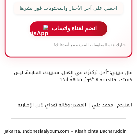
احصل على آخر الأخبار والمحتويات فور نشرها
انضم لقناة واتساب
شارك هذه المعلومات المفيدة مع أصدقائك!
قال حبيبي: “أجل تَركيزُك في العَمل، فحبيبتك السابقة، ليس
حَبيبتك.. فالحبيبة لا تَكونُ سَابقةً أبدًا”.
المترجم : محمد علي | المصدر: وكالة توداي لاين الإخبارية
Jakarta, Indonesiaalyoum.com – Kisah cinta Bacharuddin