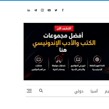
يم
آسيا
دولي