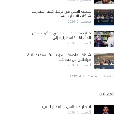
خديعة العمل في تركيا: كيف استدرجت
شبكات الاتجار بالبشر…
أغسطس 6, 2026
كتاب «غزة: ذات ليلة في جاكرتا» ينقل
المأساة الفلسطينية إلى…
أغسطس 5, 2026
شرطة العاصمة الإندونيسية تستعيد ثلاثة
مواطنين من ضحايا…
أغسطس 4, 2026
السابق
التالي
1 من 1٬630
مقالات
انتصار عبد السيد… انتصار للتغيير
أغسطس 6, 2026