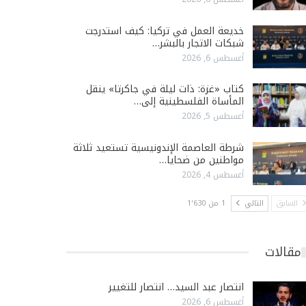
خديعة العمل في تركيا: كيف استدرجت
شبكات الاتجار بالبشر…
أغسطس 6, 2026
كتاب «غزة: ذات ليلة في جاكرتا» ينقل
المأساة الفلسطينية إلى…
أغسطس 5, 2026
شرطة العاصمة الإندونيسية تستعيد ثلاثة
مواطنين من ضحايا…
أغسطس 4, 2026
السابق
التالي
1 من 1٬630
مقالات
انتصار عبد السيد… انتصار للتغيير
أغسطس 6, 2026