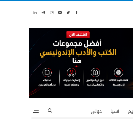
يم
آسيا
دولي