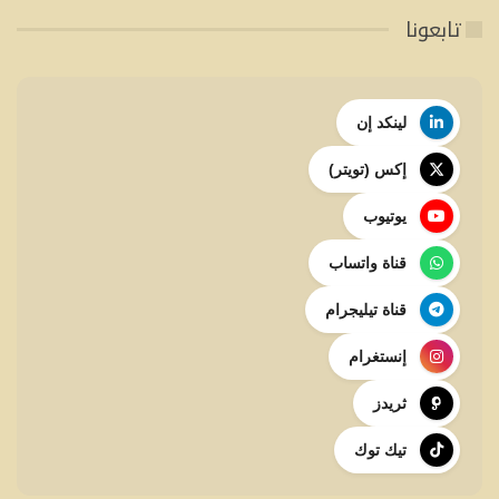
تابعونا
لينكد إن
إكس (تويتر)
يوتيوب
قناة واتساب
قناة تيليجرام
إنستغرام
ثريدز
تيك توك