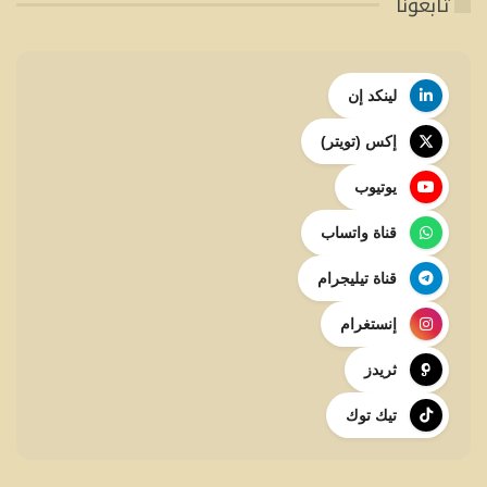
تابعونا
لينكد إن
إكس (تويتر)
يوتيوب
قناة واتساب
قناة تيليجرام
إنستغرام
ثريدز
تيك توك