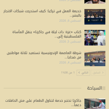
خديعة العمل في تركيا: كيف استدرجت شبكات الاتجار
بالبشر…
أغسطس 6, 2026
كتاب «غزة: ذات ليلة في جاكرتا» ينقل المأساة
الفلسطينية إلى…
أغسطس 5, 2026
شرطة العاصمة الإندونيسية تستعيد ثلاثة مواطنين
من ضحايا…
أغسطس 4, 2026
السابق
التالي
1 من 1٬630
السياحة
جاكرتا تختبر خدمة لتناول الطعام على متن الحافلات
دعماً…