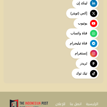
لينكد إن
إكس (تويتر)
يوتيوب
قناة واتساب
قناة تيليجرام
إنستغرام
ثريدز
تيك توك
الرئيسية
اتصل بنا
للإعلان