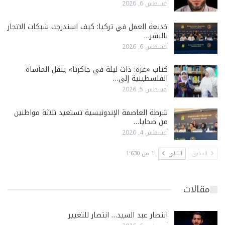
أغسطس 6, 2026
خديعة العمل في تركيا: كيف استدرجت شبكات الاتجار
بالبشر…
أغسطس 6, 2026
كتاب «غزة: ذات ليلة في جاكرتا» ينقل المأساة
الفلسطينية إلى…
أغسطس 5, 2026
شرطة العاصمة الإندونيسية تستعيد ثلاثة مواطنين
من ضحايا…
أغسطس 4, 2026
السابق
التالي
1 من 1٬630
مقالات
انتصار عبد السيد… انتصار للتغيير