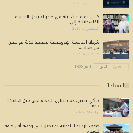
أغسطس 6, 2026
كتاب «غزة: ذات ليلة في جاكرتا» ينقل المأساة
الفلسطينية إلى…
أغسطس 5, 2026
شرطة العاصمة الإندونيسية تستعيد ثلاثة مواطنين
من ضحايا…
أغسطس 4, 2026
السابق
التالي
1 من 1٬630
السياحة
جاكرتا تختبر خدمة لتناول الطعام على متن الحافلات
دعماً…
يوليو 24, 2026
ضعف الروبية الإندونيسية يجعل بالي وجهة أقل كلفة
للسياح…