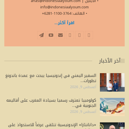
• الايميل
|
anas@indonesiaalyoum.com
info@indonesiaalyoum.com
• الهاتف: 3764-1100-6281+
اقرأ أكثر...
آخر الأخبار
السفير اليمني في إندونيسيا يبحث مع عمدة باندونغ
تطورات…
أغسطس 9, 2026
كولومبيا تعترف رسميا بسيادة المغرب على أقاليمه
الجنوبية في…
أغسطس 9, 2026
«دانانتارا» الإندونيسية تتلقى عرضاً للاستحواذ على