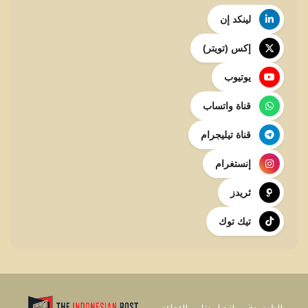
لينكد إن
إكس (تويتر)
يوتيوب
قناة واتساب
قناة تيليجرام
إنستغرام
ثريدز
تيك توك