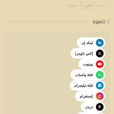
السابق
التالي
1 من 72
تابعونا
لينكد إن
إكس (تويتر)
يوتيوب
قناة واتساب
قناة تيليجرام
إنستغرام
ثريدز