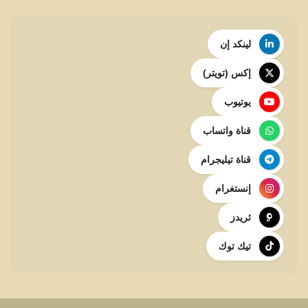
لينكد إن
إكس (تويتر)
يوتيوب
قناة واتساب
قناة تيليجرام
إنستغرام
ثريدز
تيك توك