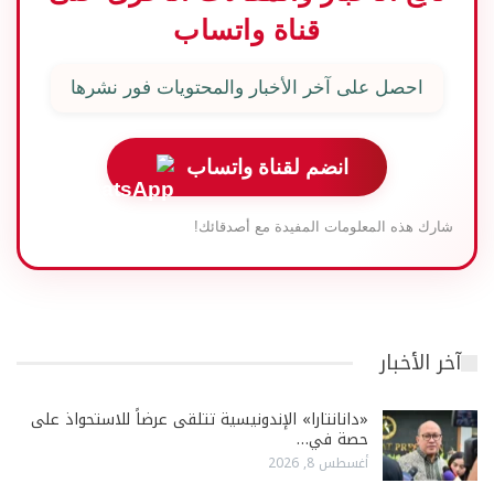
قناة واتساب
احصل على آخر الأخبار والمحتويات فور نشرها
انضم لقناة واتساب
شارك هذه المعلومات المفيدة مع أصدقائك!
آخر الأخبار
«دانانتارا» الإندونيسية تتلقى عرضاً للاستحواذ على
حصة في…
أغسطس 8, 2026