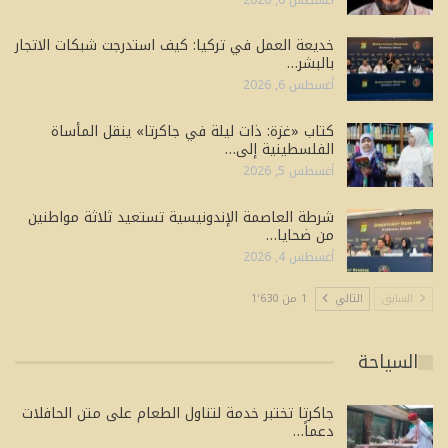
خديعة العمل في تركيا: كيف استدرجت شبكات الاتجار
بالبشر…
أغسطس 6, 2026
كتاب «غزة: ذات ليلة في جاكرتا» ينقل المأساة
الفلسطينية إلى…
أغسطس 5, 2026
شرطة العاصمة الإندونيسية تستعيد ثلاثة مواطنين
من ضحايا…
أغسطس 4, 2026
السابق
التالي
1 من 1٬630
السياحة
جاكرتا تختبر خدمة لتناول الطعام على متن الحافلات
دعماً…