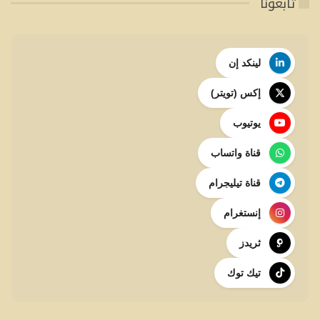
تابعونا
لينكد إن
إكس (تويتر)
يوتيوب
قناة واتساب
قناة تيليجرام
إنستغرام
ثريدز
تيك توك