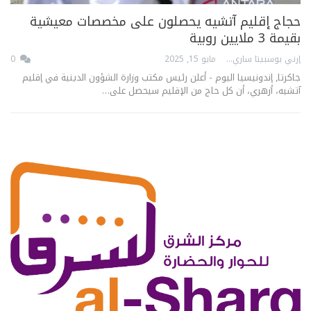
حجاج إقليم آتشيه يحصلون على مخصصات معيشية
بقيمة 3 ملايين روبية
إرني بوسبيتا ساري
مايو 15, 2025
0
جاكرتا, إندونيسيا اليوم - أعلن رئيس مكتب وزارة الشؤون الدينية في إقليم
آتشيه، أزهري، أن كل حاج من الإقليم سيحصل على…