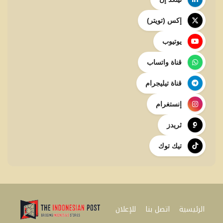
إكس (تويتر)
يوتيوب
قناة واتساب
قناة تيليجرام
إنستغرام
ثريدز
تيك توك
الرئيسية
اتصل بنا
للإعلان