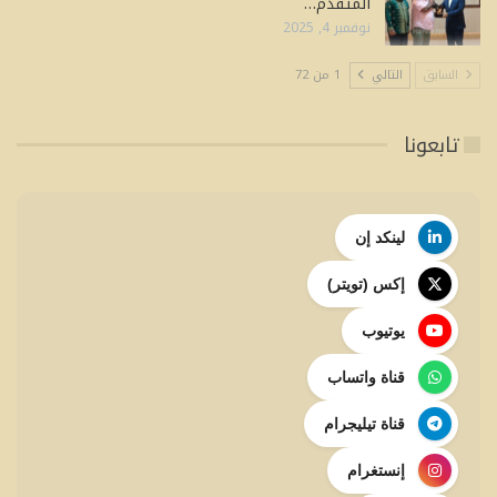
المتقدم…
نوفمبر 4, 2025
السابق
التالي
1 من 72
تابعونا
لينكد إن
إكس (تويتر)
يوتيوب
قناة واتساب
قناة تيليجرام
إنستغرام