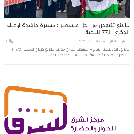
مالانغ تنتفض من أجل فلسطين: مسيرة حاشدة لإحياء
الذكرى الـ77 للنكبة
امتنان سلطان
مايو 20, 2025
0
مالانغ، إندونيسيا اليوم – شهدت شوارع مدينة مالانغ صباح السبت (١٧/٥)
تظاهرة تضامنية واسعة تحت شعار "مالانغ تنتفض…