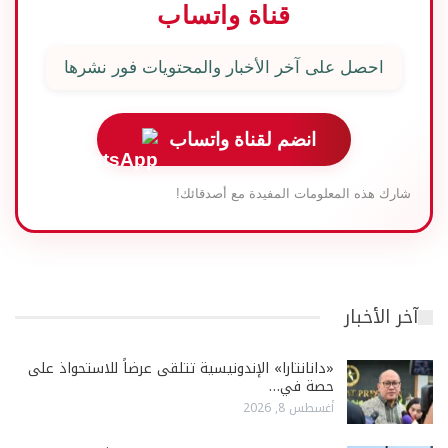
قناة واتساب
احصل على آخر الأخبار والمحتويات فور نشرها
انضم لقناة واتساب
شارك هذه المعلومات المفيدة مع أصدقائك!
آخر الأخبار
«دانانتارا» الإندونيسية تتلقى عرضاً للاستحواذ على
حصة في…
أغسطس 8, 2026