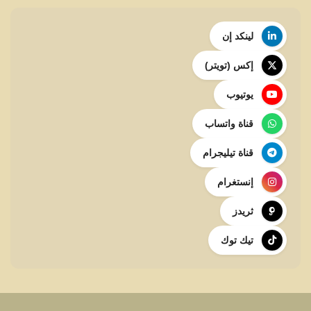
لينكد إن
إكس (تويتر)
يوتيوب
قناة واتساب
قناة تيليجرام
إنستغرام
ثريدز
تيك توك