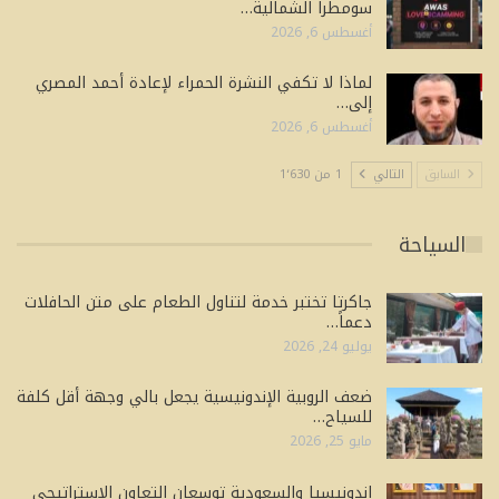
سومطرا الشمالية…
أغسطس 6, 2026
لماذا لا تكفي النشرة الحمراء لإعادة أحمد المصري
إلى…
أغسطس 6, 2026
السابق
التالي
1 من 1٬630
السياحة
جاكرتا تختبر خدمة لتناول الطعام على متن الحافلات
دعماً…
يوليو 24, 2026
ضعف الروبية الإندونيسية يجعل بالي وجهة أقل كلفة
للسياح…
مايو 25, 2026
إندونيسيا والسعودية توسعان التعاون الاستراتيجي