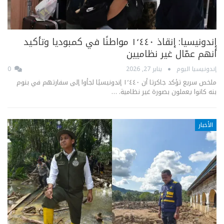
إندونيسيا: إنقاذ ١٬٤٤٠ مواطنًا في كمبوديا وتأكيد
أنهم عمّال غير نظاميين
إندونيسيا اليوم
يناير 27, 2026
0
ملخص سريع تؤكد جاكرتا أن ١٬٤٤٠ إندونيسيًا لجأوا إلى سفارتهم في بنوم
بنه كانوا يعملون بصورة غير نظامية.
…
الأخبار