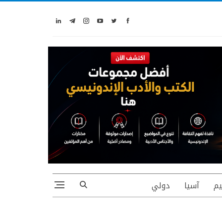
يم
آسيا
دولي