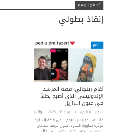
تصفح الوسم
إنقاذ بطولي
الأخبار
أغام رينجاني: قصة المرشد
الإندونيسي الذي أصبح بطلاً
في عيون البرازيل
إندونيسيا اليوم
يونيو 28, 2025
0
ماتارام، إندونيسيا اليوم – في قصة إنسانية
مؤثرة تجاوزت الحدود، تحول مرشد سياحي
إندونيسي يُدعى أغام رينجاني إلى بطل…