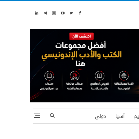
يم
آسيا
دولي