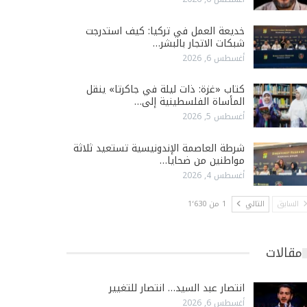
خديعة العمل في تركيا: كيف استدرجت
شبكات الاتجار بالبشر…
أغسطس 6, 2026
كتاب «غزة: ذات ليلة في جاكرتا» ينقل
المأساة الفلسطينية إلى…
أغسطس 5, 2026
شرطة العاصمة الإندونيسية تستعيد ثلاثة
مواطنين من ضحايا…
أغسطس 4, 2026
السابق
التالي
1 من 1٬630
مقالات
انتصار عبد السيد… انتصار للتغيير
أغسطس 6, 2026