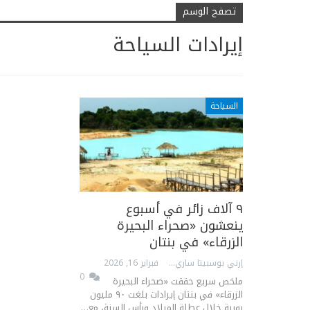
تصفح الوسم
إيرادات السياحة
السياحة
٩ آلاف زائر في أسبوع
ينعشون «صحراء البحيرة
الزرقاء» في بنتان
إرني بوسبيتا ساري
فبراير 16, 2026
0
ملخص سريع حققت «صحراء البحيرة
الزرقاء» في بنتان إيرادات بلغت ٩٠ مليون
روبية خلال عطلة الميلاد ورأس السنة، مع…