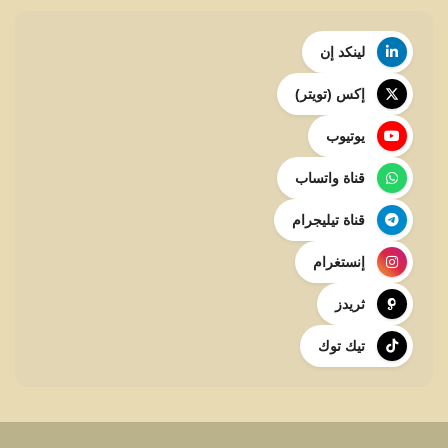
لينكد إن
إكس (تويتر)
يوتيوب
قناة واتساب
قناة تيليجرام
إنستغرام
ثريدز
تيك توك