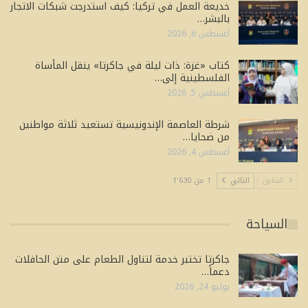
خديعة العمل في تركيا: كيف استدرجت شبكات الاتجار
بالبشر…
أغسطس 6, 2026
كتاب «غزة: ذات ليلة في جاكرتا» ينقل المأساة
الفلسطينية إلى…
أغسطس 5, 2026
شرطة العاصمة الإندونيسية تستعيد ثلاثة مواطنين
من ضحايا…
أغسطس 4, 2026
السابق
التالي
1 من 1٬630
السياحة
جاكرتا تختبر خدمة لتناول الطعام على متن الحافلات
دعماً…
يوليو 24, 2026