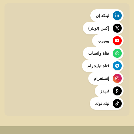
لينكد إن
إكس (تويتر)
يوتيوب
قناة واتساب
قناة تيليجرام
إنستغرام
ثريدز
تيك توك