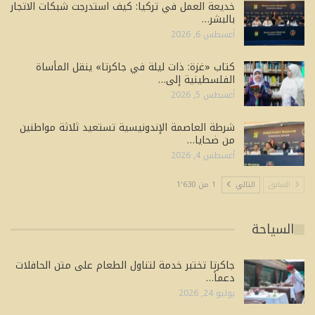
خديعة العمل في تركيا: كيف استدرجت شبكات الاتجار
بالبشر…
أغسطس 6, 2026
كتاب «غزة: ذات ليلة في جاكرتا» ينقل المأساة
الفلسطينية إلى…
أغسطس 5, 2026
شرطة العاصمة الإندونيسية تستعيد ثلاثة مواطنين
من ضحايا…
أغسطس 4, 2026
السابق
التالي
1 من 1٬630
السياحة
جاكرتا تختبر خدمة لتناول الطعام على متن الحافلات
دعماً…
يوليو 24, 2026