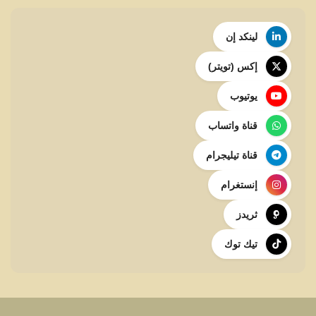
لينكد إن
إكس (تويتر)
يوتيوب
قناة واتساب
قناة تيليجرام
إنستغرام
ثريدز
تيك توك