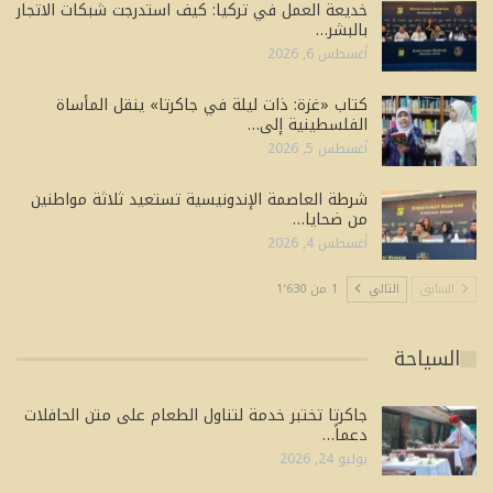
خديعة العمل في تركيا: كيف استدرجت شبكات الاتجار
بالبشر…
أغسطس 6, 2026
كتاب «غزة: ذات ليلة في جاكرتا» ينقل المأساة
الفلسطينية إلى…
أغسطس 5, 2026
شرطة العاصمة الإندونيسية تستعيد ثلاثة مواطنين
من ضحايا…
أغسطس 4, 2026
السابق
التالي
1 من 1٬630
السياحة
جاكرتا تختبر خدمة لتناول الطعام على متن الحافلات
دعماً…
يوليو 24, 2026