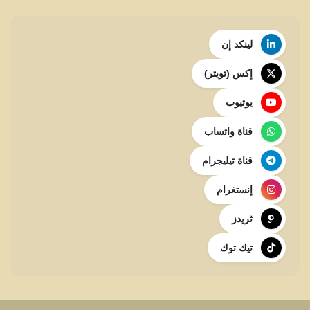
لينكد إن
إكس (تويتر)
يوتيوب
قناة واتساب
قناة تيليجرام
إنستغرام
ثريدز
تيك توك