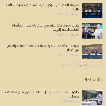
خديعة العمل في تركيا: كيف استدرجت شبكات الاتجار
بالبشر…
أغسطس 6, 2026
كتاب «غزة: ذات ليلة في جاكرتا» ينقل المأساة
الفلسطينية إلى…
أغسطس 5, 2026
شرطة العاصمة الإندونيسية تستعيد ثلاثة مواطنين
من ضحايا…
أغسطس 4, 2026
السابق
التالي
1 من 1٬630
السياحة
جاكرتا تختبر خدمة لتناول الطعام على متن الحافلات
دعماً…
يوليو 24, 2026