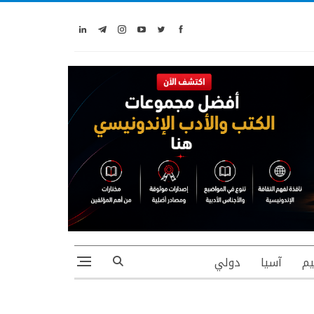
يم
آسيا
دولي