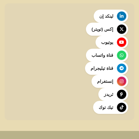
لينكد إن
إكس (تويتر)
يوتيوب
قناة واتساب
قناة تيليجرام
إنستغرام
ثريدز
تيك توك