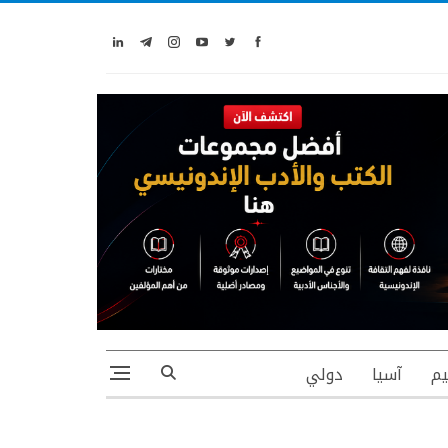
يم
آسيا
دولي