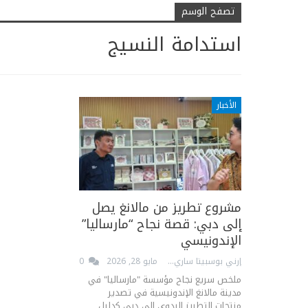
تصفح الوسم
استدامة النسيج
الأخبار
مشروع تطريز من مالانغ يصل
إلى دبي: قصة نجاح “مارساليا”
الإندونيسي
إرني بوسبيتا ساري
مايو 28, 2026
0
ملخص سريع نجاح مؤسسة "مارساليا" في
مدينة مالانغ الإندونيسية في تصدير
منتجات التطريز اليدوي إلى دبي كدليل