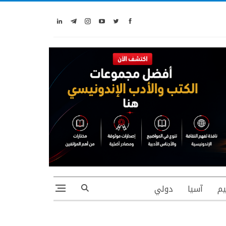
يم
آسيا
دولي