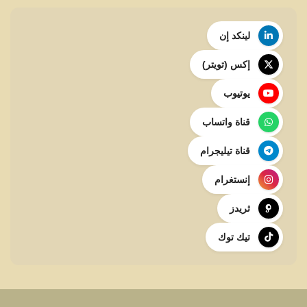
لينكد إن
إكس (تويتر)
يوتيوب
قناة واتساب
قناة تيليجرام
إنستغرام
ثريدز
تيك توك