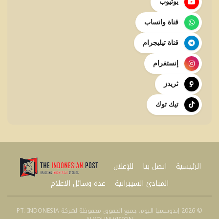
يوتيوب
قناة واتساب
قناة تيليجرام
إنستغرام
ثريدز
تيك توك
الرئيسية
اتصل بنا
للإعلان
المبادئ السيبرانية
عدة وسائل الاعلام
© 2026 إندونيسيا اليوم. جميع الحقوق محفوظة لشركة PT. INDONESIA