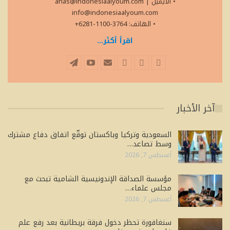
• الايميل
|
anas@indonesiaalyoum.com
info@indonesiaalyoum.com
• الهاتف: 3764-1100-6281+
اقرأ أكثر...
آخر الأخبار
السعودية وتركيا وباكستان توقّع اتفاق دفاع مشترك
وسط تصاعد…
أغسطس 7, 2026
مؤسسة الصداقة الإندونيسية الشامية تبحث مع
مجلس علماء…
أغسطس 7, 2026
سنغافورة تحظر دخول فرقة بريطانية بعد رفع علم