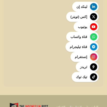
لينكد إن
إكس (تويتر)
يوتيوب
قناة واتساب
قناة تيليجرام
إنستغرام
ثريدز
تيك توك