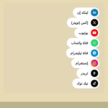
لينكد إن
إكس (تويتر)
يوتيوب
قناة واتساب
قناة تيليجرام
إنستغرام
ثريدز
تيك توك