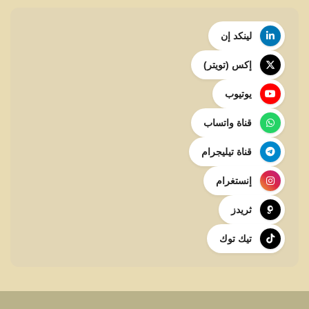
لينكد إن
إكس (تويتر)
يوتيوب
قناة واتساب
قناة تيليجرام
إنستغرام
ثريدز
تيك توك