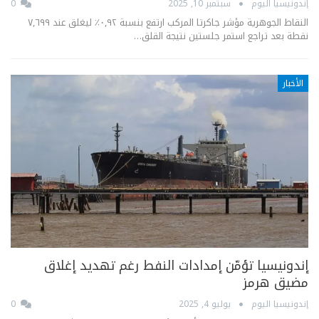
إندونيسيا اليوم
سبتمبر 10, 2025
0
النقاط الجوهرية مؤشر جاكرتا المركب ارتفع بنسبة ٠,٩٢٪ ليغلق عند ٧,٦٩٩
نقطة بعد تراجع استمر جلستين نتيجة القلق…
الأخبار
إندونيسيا تؤمّن إمدادات النفط رغم تهديد إغلاق
مضيق هرمز
إندونيسيا اليوم
يوليو 4, 2025
0