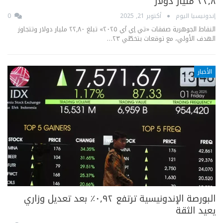
٢٢,٨ مليار دولار
إندونيسيا اليوم
أكتوبر 21, 2025
0
النقاط الجوهرية صفقات «تي إي آي ٢٠٢٥» تبلغ ٢٢,٨٠ مليار دولار وتتجاوز
الهدف الأولي، مع توقعات بتخطّي ٢٣…
الأخبار
البورصة الإندونيسية ترتفع ٠,٩٢٪ بعد تعديل وزاري
يعيد الثقة