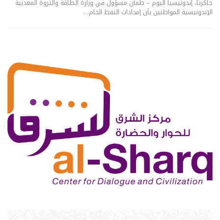
جاكرتا، إندونيسيا اليوم – طمأن مسؤول في وزارة الطاقة والثروة المعدنية
الإندونيسية المواطنين بأن إمدادات النفط الخام…