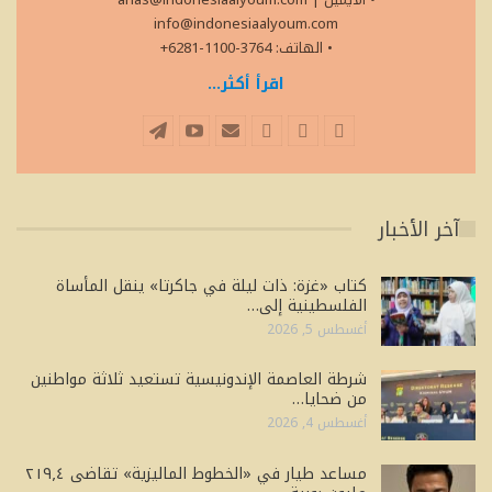
info@indonesiaalyoum.com
• الهاتف: 3764-1100-6281+
اقرأ أكثر...
آخر الأخبار
كتاب «غزة: ذات ليلة في جاكرتا» ينقل المأساة
الفلسطينية إلى…
أغسطس 5, 2026
شرطة العاصمة الإندونيسية تستعيد ثلاثة مواطنين
من ضحايا…
أغسطس 4, 2026
مساعد طيار في «الخطوط الماليزية» تقاضى ٢١٩٫٤