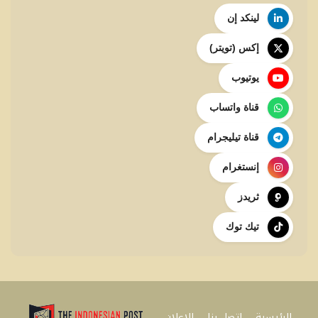
لينكد إن
إكس (تويتر)
يوتيوب
قناة واتساب
قناة تيليجرام
إنستغرام
ثريدز
تيك توك
الرئيسية
اتصل بنا
للإعلان