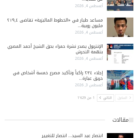
أغسطس 4, 2026
مساعد طيار في «الخطوط الماليزية» تقاضى ٢١٩٫٤
مليون روبية…
أغسطس 4, 2026
الإنتربول يصدر نشرة حمراء بحق الشيخ أحمد المصري
بتهمة التحرش
أغسطس 4, 2026
إجلاء ٢٣٤ راكباً وتأكيد مصرع خمسة أشخاص في
حريق عبارة…
أغسطس 3, 2026
السابق
التالي
1 من 1٬629
مقالات
انتصار عبد السيد… انتصار للتغيير