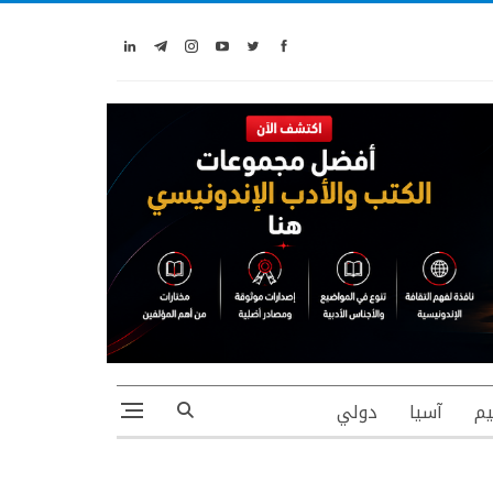
يم
آسيا
دولي