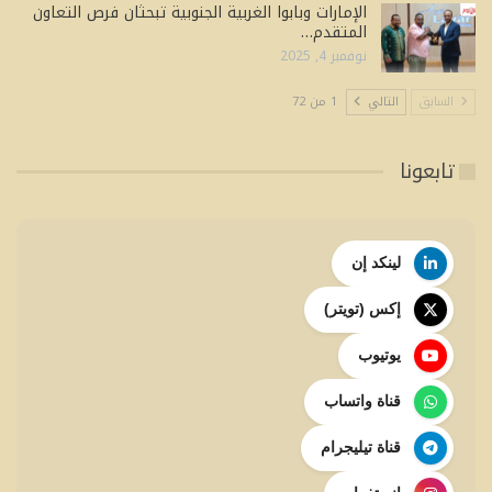
الإمارات وبابوا الغربية الجنوبية تبحثان فرص التعاون
المتقدم…
نوفمبر 4, 2025
السابق
التالي
1 من 72
تابعونا
لينكد إن
إكس (تويتر)
يوتيوب
قناة واتساب
قناة تيليجرام