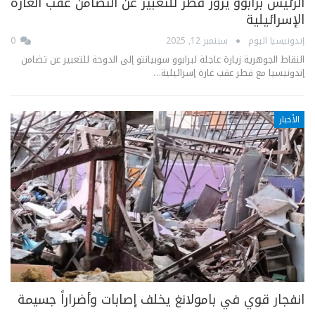
الرئيس برابوو يزور قطر للتعبير عن التضامن عقب الغارة
الإسرائيلية
إندونيسيا اليوم
سبتمبر 12, 2025
0
النقاط الجوهرية زيارة عاجلة لبرابوو سوبيانتو إلى الدوحة للتعبير عن تضامن
إندونيسيا مع قطر عقب غارة إسرائيلية…
الأخبار
انفجار قوي في بامولانغ يخلف إصابات وأضراراً جسيمة