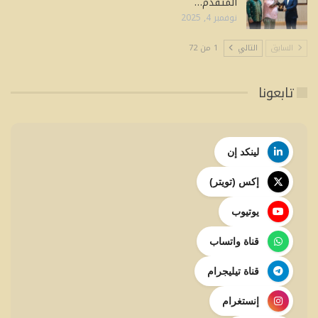
المتقدم…
نوفمبر 4, 2025
السابق
التالي
1 من 72
تابعونا
لينكد إن
إكس (تويتر)
يوتيوب
قناة واتساب
قناة تيليجرام
إنستغرام