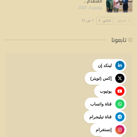
المتقدم…
نوفمبر 4, 2025
السابق
التالي
1 من 72
تابعونا
لينكد إن
إكس (تويتر)
يوتيوب
قناة واتساب
قناة تيليجرام
إنستغرام