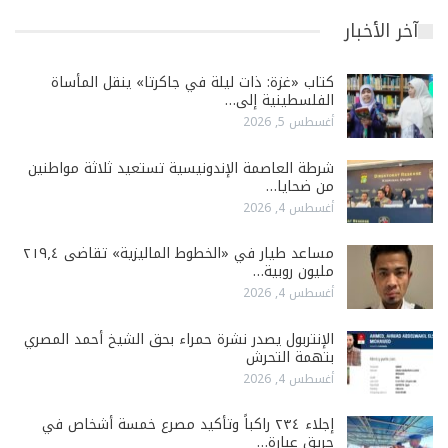
آخر الأخبار
كتاب «غزة: ذات ليلة في جاكرتا» ينقل المأساة
الفلسطينية إلى…
أغسطس 5, 2026
شرطة العاصمة الإندونيسية تستعيد ثلاثة مواطنين
من ضحايا…
أغسطس 4, 2026
مساعد طيار في «الخطوط الماليزية» تقاضى ٢١٩٫٤
مليون روبية…
أغسطس 4, 2026
الإنتربول يصدر نشرة حمراء بحق الشيخ أحمد المصري
بتهمة التحرش
أغسطس 4, 2026
إجلاء ٢٣٤ راكباً وتأكيد مصرع خمسة أشخاص في
حريق عبارة…