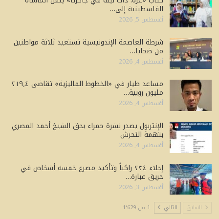
كتاب «غزة: ذات ليلة في جاكرتا» ينقل المأساة
الفلسطينية إلى…
أغسطس 5, 2026
شرطة العاصمة الإندونيسية تستعيد ثلاثة مواطنين
من ضحايا…
أغسطس 4, 2026
مساعد طيار في «الخطوط الماليزية» تقاضى ٢١٩٫٤
مليون روبية…
أغسطس 4, 2026
الإنتربول يصدر نشرة حمراء بحق الشيخ أحمد المصري
بتهمة التحرش
أغسطس 4, 2026
إجلاء ٢٣٤ راكباً وتأكيد مصرع خمسة أشخاص في
حريق عبارة…
أغسطس 3, 2026
السابق
التالي
1 من 1٬629