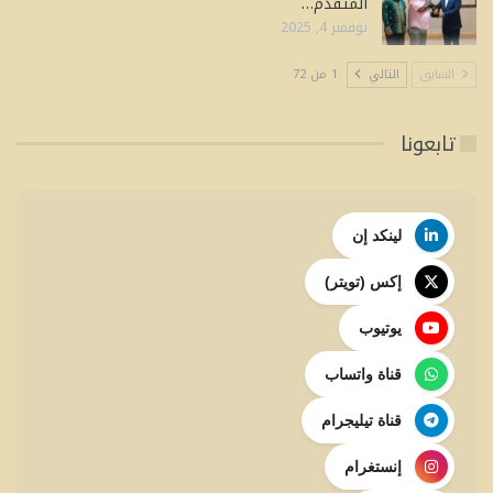
المتقدم…
نوفمبر 4, 2025
السابق
التالي
1 من 72
تابعونا
لينكد إن
إكس (تويتر)
يوتيوب
قناة واتساب
قناة تيليجرام
إنستغرام