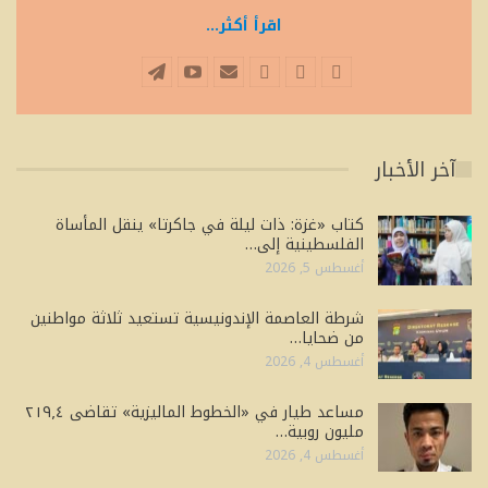
اقرأ أكثر...
آخر الأخبار
كتاب «غزة: ذات ليلة في جاكرتا» ينقل المأساة
الفلسطينية إلى…
أغسطس 5, 2026
شرطة العاصمة الإندونيسية تستعيد ثلاثة مواطنين
من ضحايا…
أغسطس 4, 2026
مساعد طيار في «الخطوط الماليزية» تقاضى ٢١٩٫٤
مليون روبية…
أغسطس 4, 2026