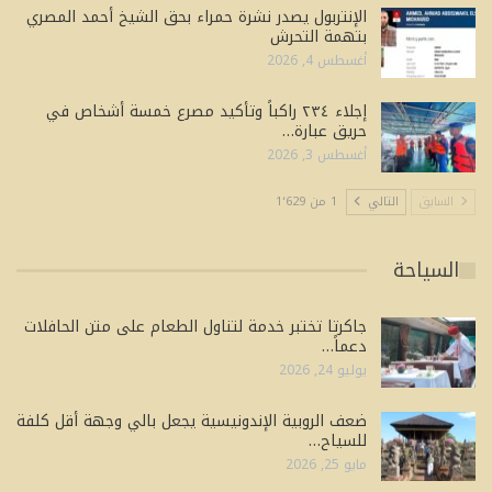
الإنتربول يصدر نشرة حمراء بحق الشيخ أحمد المصري
بتهمة التحرش
أغسطس 4, 2026
إجلاء ٢٣٤ راكباً وتأكيد مصرع خمسة أشخاص في
حريق عبارة…
أغسطس 3, 2026
السابق
التالي
1 من 1٬629
السياحة
جاكرتا تختبر خدمة لتناول الطعام على متن الحافلات
دعماً…
يوليو 24, 2026
ضعف الروبية الإندونيسية يجعل بالي وجهة أقل كلفة
للسياح…
مايو 25, 2026