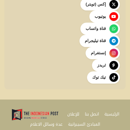
إكس (تويتر)
يوتيوب
قناة واتساب
قناة تيليجرام
إنستغرام
ثريدز
تيك توك
الرئيسية
اتصل بنا
للإعلان
المبادئ السيبرانية
عدة وسائل الاعلام