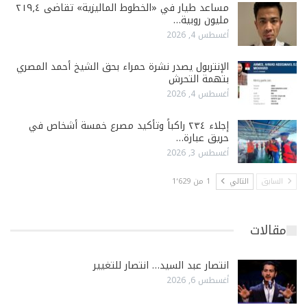
مساعد طيار في «الخطوط الماليزية» تقاضى ٢١٩٫٤
مليون روبية…
أغسطس 4, 2026
الإنتربول يصدر نشرة حمراء بحق الشيخ أحمد المصري
بتهمة التحرش
أغسطس 4, 2026
إجلاء ٢٣٤ راكباً وتأكيد مصرع خمسة أشخاص في
حريق عبارة…
أغسطس 3, 2026
السابق
التالي
1 من 1٬629
مقالات
انتصار عبد السيد… انتصار للتغيير
أغسطس 6, 2026