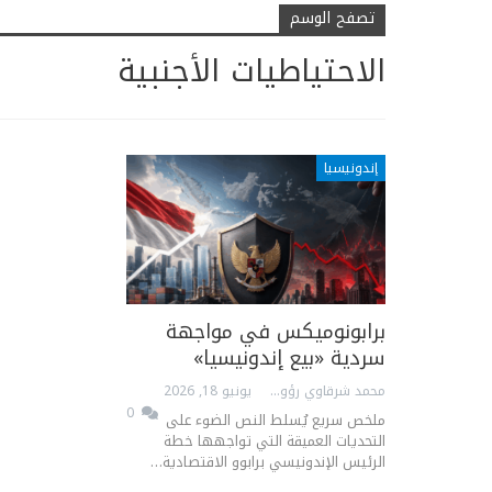
تصفح الوسم
الاحتياطيات الأجنبية
إندونيسيا
برابونوميكس في مواجهة
سردية «بيع إندونيسيا»
محمد شرقاوي رؤوف
يونيو 18, 2026
0
ملخص سريع يُسلط النص الضوء على
التحديات العميقة التي تواجهها خطة
الرئيس الإندونيسي برابوو الاقتصادية…