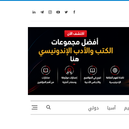
يم
آسيا
دولي