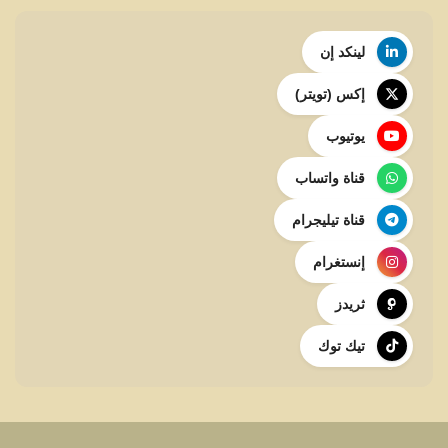
لينكد إن
إكس (تويتر)
يوتيوب
قناة واتساب
قناة تيليجرام
إنستغرام
ثريدز
تيك توك