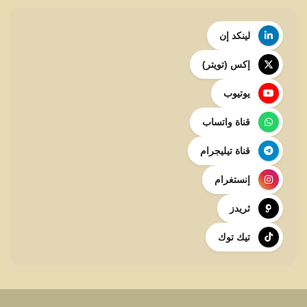
لينكد إن
إكس (تويتر)
يوتيوب
قناة واتساب
قناة تيليجرام
إنستغرام
ثريدز
تيك توك