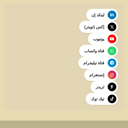
لينكد إن
إكس (تويتر)
يوتيوب
قناة واتساب
قناة تيليجرام
إنستغرام
ثريدز
تيك توك