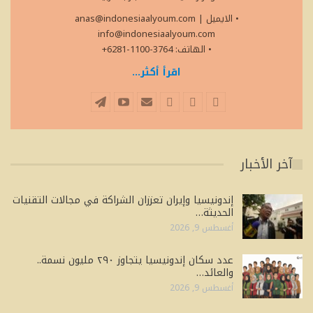
• الايميل
|
anas@indonesiaalyoum.com
info@indonesiaalyoum.com
• الهاتف: 3764-1100-6281+
اقرأ أكثر...
آخر الأخبار
إندونيسيا وإيران تعززان الشراكة في مجالات التقنيات
الحديثة…
أغسطس 9, 2026
عدد سكان إندونيسيا يتجاوز ٢٩٠ مليون نسمة..
والعائد…
أغسطس 9, 2026