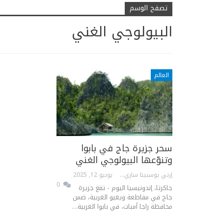
تصفح الوسم
البيولوجي الغني
العالم
سحر جزيرة جاج في بابوا
وتنوّعها البيولوجي الغني
إرني بوسبيتا ساري
يونيو 12, 2025
0
جاكرتا، إندونيسيا اليوم - تقع جزيرة
جاج في مقاطعة ويغيو الغربية، ضمن
محافظة راجا أمبات، في بابوا الغربية…