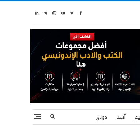
يم
آسيا
دولي