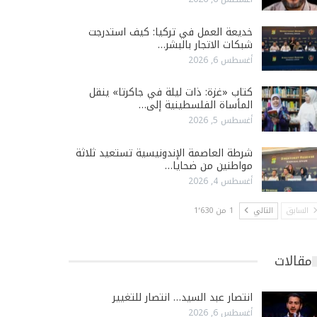
خديعة العمل في تركيا: كيف استدرجت
شبكات الاتجار بالبشر…
أغسطس 6, 2026
كتاب «غزة: ذات ليلة في جاكرتا» ينقل
المأساة الفلسطينية إلى…
أغسطس 5, 2026
شرطة العاصمة الإندونيسية تستعيد ثلاثة
مواطنين من ضحايا…
أغسطس 4, 2026
السابق
التالي
1 من 1٬630
مقالات
انتصار عبد السيد… انتصار للتغيير
أغسطس 6, 2026