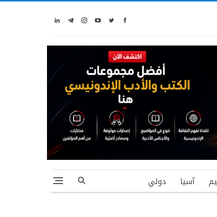
يم
آسيا
دولي