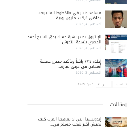
مساعد طيار في «الخطوط الماليزية»
تقاضى ٢١٩٫٤ مليون روبية…
أغسطس 4, 2026
الإنتربول يصدر نشرة حمراء بحق الشيخ أحمد
المصري بتهمة التحرش
أغسطس 4, 2026
إجلاء ٢٣٤ راكباً وتأكيد مصرع خمسة
أشخاص في حريق عبارة…
أغسطس 3, 2026
السابق
التالي
1 من 1٬629
مقالات
إندونيسيا التي لا يعرفها العرب كيف
يعيش أكبر شعب مسلم في…