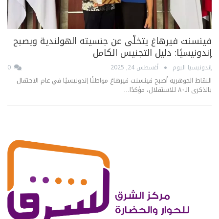
فينسنت فيرهاغ يتخلّى عن جنسيته الهولندية ويصبح
إندونيسيًا: دليل التجنيس الكامل
إندونيسيا اليوم
أغسطس 24, 2025
0
النقاط الجوهرية أصبح فينسنت فيرهاغ مواطنًا إندونيسيًا في عام الاحتفال
بالذكرى الـ٨٠ للاستقلال، مؤكدًا…