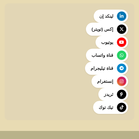
لينكد إن
إكس (تويتر)
يوتيوب
قناة واتساب
قناة تيليجرام
إنستغرام
ثريدز
تيك توك