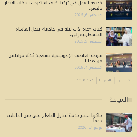
خديعة العمل في تركيا: كيف استدرجت شبكات الاتجار
بالبشر…
أغسطس 6, 2026
كتاب «غزة: ذات ليلة في جاكرتا» ينقل المأساة
الفلسطينية إلى…
أغسطس 5, 2026
شرطة العاصمة الإندونيسية تستعيد ثلاثة مواطنين
من ضحايا…
أغسطس 4, 2026
السابق
التالي
1 من 1٬630
السياحة
جاكرتا تختبر خدمة لتناول الطعام على متن الحافلات
دعماً…
يوليو 24, 2026