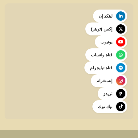
لينكد إن
إكس (تويتر)
يوتيوب
قناة واتساب
قناة تيليجرام
إنستغرام
ثريدز
تيك توك