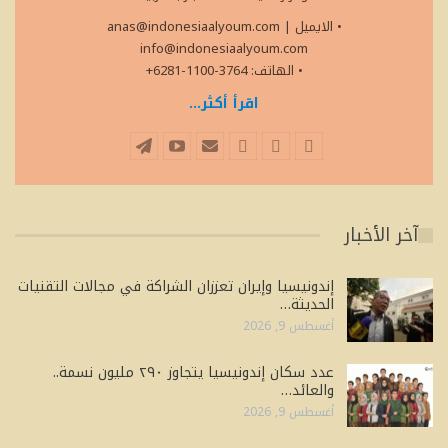
• الايميل
|
anas@indonesiaalyoum.com
info@indonesiaalyoum.com
• الهاتف: 3764-1100-6281+
اقرأ أكثر...
آخر الأخبار
إندونيسيا وإيران تعززان الشراكة في مجالات التقنيات
الحديثة…
أغسطس 9, 2026
عدد سكان إندونيسيا يتجاوز ٢٩٠ مليون نسمة..
والعائد…
أغسطس 9, 2026