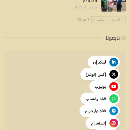
المتقدم…
نوفمبر 4, 2025
السابق
التالي
1 من 72
تابعونا
لينكد إن
إكس (تويتر)
يوتيوب
قناة واتساب
قناة تيليجرام
إنستغرام